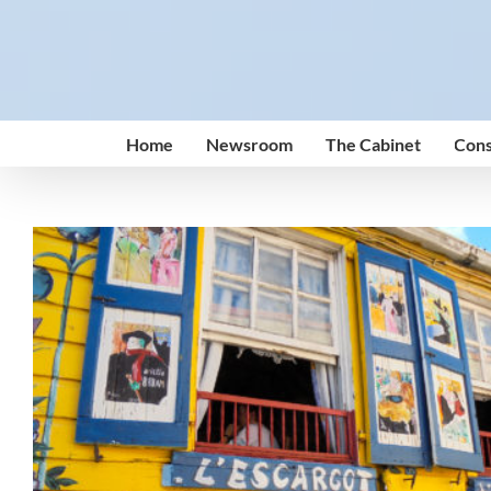
Skip
to
content
Home
Newsroom
The Cabinet
Cons